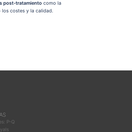
es post-tratamiento
como la
os costes y la calidad.
AS
es: P-Q
nyals