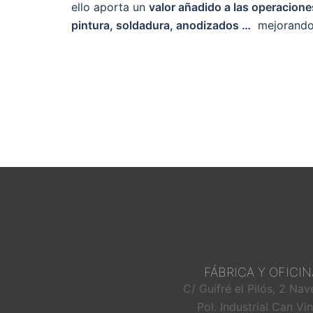
ello aporta un
valor añadido a las operacion
pintura, soldadura, anodizados …
mejorando l
FÁBRICA Y OFICIN
C/ Guifré el Pilós, 2 Nav
Pol. Industrial Can Vi